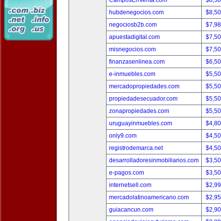
CamposEnVenta.com
$8,5
hubdenegocios.com
$8,5
negociosb2b.com
$7,9
apuestadigital.com
$7,5
misnegocios.com
$7,5
finanzasenlinea.com
$6,5
e-inmuebles.com
$5,5
mercadopropiedades.com
$5,5
propiedadesecuador.com
$5,5
zonapropiedades.com
$5,5
uruguayinmuebles.com
$4,8
only9.com
$4,5
registrodemarca.net
$4,5
desarrolladoresinmobiliarios.com
$3,5
e-pagos.com
$3,5
internetsell.com
$2,9
mercadolatinoamericano.com
$2,9
guiacancun.com
$2,9