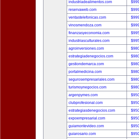
industriadealimentos.com
$99
reservaweb.com
$99
ventastelefonicas.com
$99
vinosmendoza.com
$99
finanzasyeconomia.com
$99
industriasculturales.com
$99
agroinversiones.com
$98
estrategiadenegocios.com
$98
gestiondemarca.com
$98
portalmedicina.com
$98
segurosempresariales.com
$98
turismoynegocios.com
$98
argenpymes.com
$95
clubprofesional.com
$95
estrategiasdenegocios.com
$95
expoempresarial.com
$95
guiamontevideo.com
$95
guiarosario.com
$95