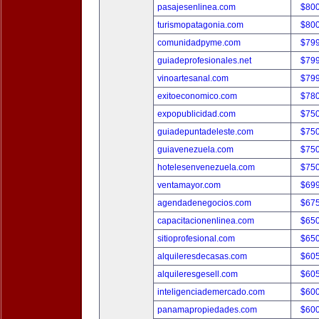
pasajesenlinea.com
$80
turismopatagonia.com
$80
comunidadpyme.com
$79
guiadeprofesionales.net
$79
vinoartesanal.com
$79
exitoeconomico.com
$78
expopublicidad.com
$75
guiadepuntadeleste.com
$75
guiavenezuela.com
$75
hotelesenvenezuela.com
$75
ventamayor.com
$69
agendadenegocios.com
$67
capacitacionenlinea.com
$65
sitioprofesional.com
$65
alquileresdecasas.com
$60
alquileresgesell.com
$60
inteligenciademercado.com
$60
panamapropiedades.com
$60