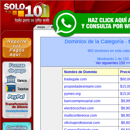
Dominios de la Categoría -
982 dominios en esta categ
Mostrando 1 de 150
Ver siguientes 150 >>
Nombre de Dominio
Preci
tradegate.com
$60,0
propiedadesmiami.com
$15,0
pymes.org
$15,0
bancoempresarial.com
$9,9
electrocoches.com
$8,9
multiconference.com
$8,9
oficinaprofesional.com
$8,9