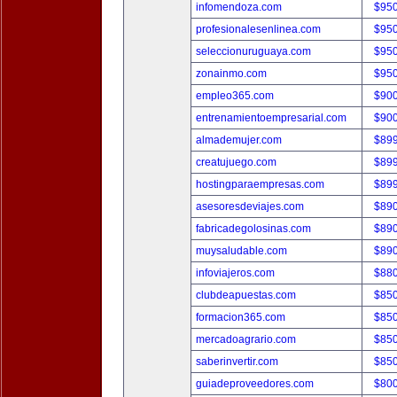
infomendoza.com
$95
profesionalesenlinea.com
$95
seleccionuruguaya.com
$95
zonainmo.com
$95
empleo365.com
$90
entrenamientoempresarial.com
$90
almademujer.com
$89
creatujuego.com
$89
hostingparaempresas.com
$89
asesoresdeviajes.com
$89
fabricadegolosinas.com
$89
muysaludable.com
$89
infoviajeros.com
$88
clubdeapuestas.com
$85
formacion365.com
$85
mercadoagrario.com
$85
saberinvertir.com
$85
guiadeproveedores.com
$80