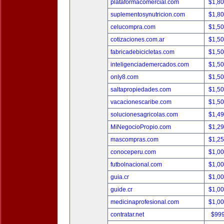
plataformacomercial.com
$1,8
suplementosynutricion.com
$1,8
celucompra.com
$1,5
cotizaciones.com.ar
$1,5
fabricadebicicletas.com
$1,5
inteligenciademercados.com
$1,5
only8.com
$1,5
saltapropiedades.com
$1,5
vacacionescaribe.com
$1,5
solucionesagricolas.com
$1,4
MiNegocioPropio.com
$1,2
mascompras.com
$1,2
conoceperu.com
$1,0
futbolnacional.com
$1,0
guia.cr
$1,0
guide.cr
$1,0
medicinaprofesional.com
$1,0
contratar.net
$99