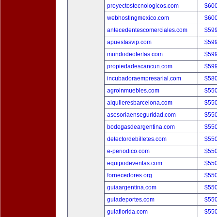
proyectostecnologicos.com
$60
webhostingmexico.com
$60
antecedentescomerciales.com
$59
apuestasvip.com
$59
mundodeofertas.com
$59
propiedadescancun.com
$59
incubadoraempresarial.com
$58
agroinmuebles.com
$55
alquileresbarcelona.com
$55
asesoriaenseguridad.com
$55
bodegasdeargentina.com
$55
detectordebilletes.com
$55
e-periodico.com
$55
equipodeventas.com
$55
fornecedores.org
$55
guiaargentina.com
$55
guiadeportes.com
$55
guiaflorida.com
$55