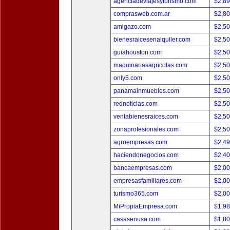
agenciadeviajesyturismo.com
$2,8
comprasweb.com.ar
$2,8
amigazo.com
$2,5
bienesraicesenalquiler.com
$2,5
guiahouston.com
$2,5
maquinariasagricolas.com
$2,5
only5.com
$2,5
panamainmuebles.com
$2,5
rednoticias.com
$2,5
ventabienesraices.com
$2,5
zonaprofesionales.com
$2,5
agroempresas.com
$2,4
haciendonegocios.com
$2,4
bancaempresas.com
$2,0
empresasfamiliares.com
$2,0
turismo365.com
$2,0
MiPropiaEmpresa.com
$1,9
casasenusa.com
$1,8