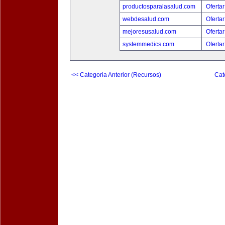
productosparalasalud.com
Ofertar
webdesalud.com
Ofertar
mejoresusalud.com
Ofertar
systemmedics.com
Ofertar
<< Categoria Anterior (Recursos)
Cat