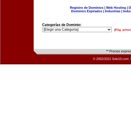
Registro de Dominios
|
Web Hosting
|
D
Dominios Expirados
|
Industrias
|
Indu
Categorías de Dominio:
[Pág. princi
** Precios expre
© 2002/2022 Solo10.com