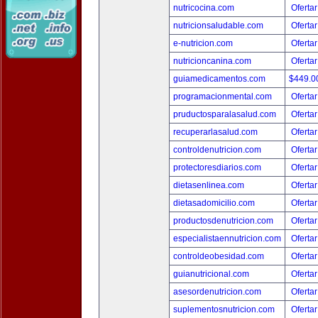
nutricocina.com
Ofertar
nutricionsaludable.com
Ofertar
e-nutricion.com
Ofertar
nutricioncanina.com
Ofertar
guiamedicamentos.com
$449.
programacionmental.com
Ofertar
pruductosparalasalud.com
Ofertar
recuperarlasalud.com
Ofertar
controldenutricion.com
Ofertar
protectoresdiarios.com
Ofertar
dietasenlinea.com
Ofertar
dietasadomicilio.com
Ofertar
productosdenutricion.com
Ofertar
especialistaennutricion.com
Ofertar
controldeobesidad.com
Ofertar
guianutricional.com
Ofertar
asesordenutricion.com
Ofertar
suplementosnutricion.com
Ofertar