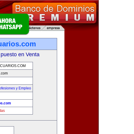
uarios.com
 puesto en Venta
CUARIOS.COM
s.com
ofesiones y Empleo
os.com
tas