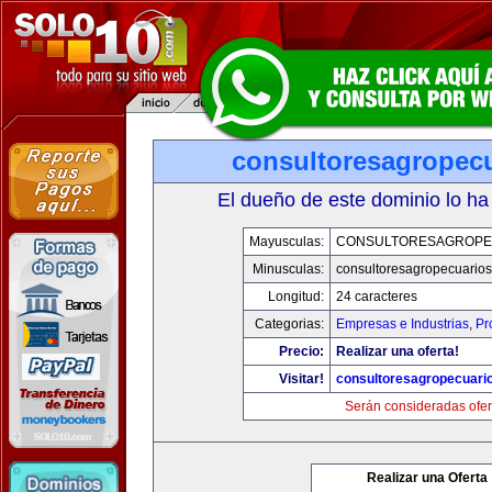
consultoresagropec
El dueño de este dominio lo ha
Mayusculas:
CONSULTORESAGROPE
Minusculas:
consultoresagropecuario
Longitud:
24 caracteres
Categorias:
Empresas e Industrias
,
Pr
Precio:
Realizar una oferta!
Visitar!
consultoresagropecuari
Serán consideradas ofer
Realizar una Oferta