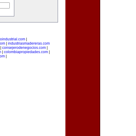
loindustrial.com
|
com
|
industriasmadereras.com
|
consejerodenegocios.com
|
m
|
colombiapropiedades.com
|
com
|