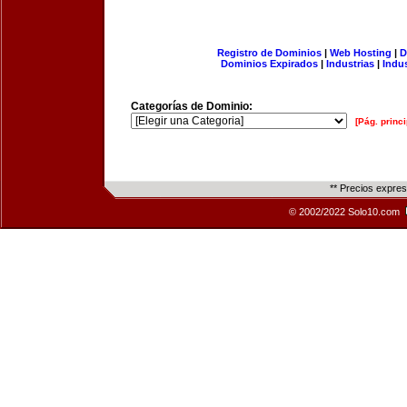
Registro de Dominios
|
Web Hosting
|
D
Dominios Expirados
|
Industrias
|
Indu
Categorías de Dominio:
[Pág. princi
** Precios expre
© 2002/2022 Solo10.com