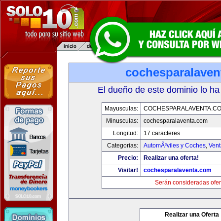
cochesparalaven
El dueño de este dominio lo ha
Mayusculas:
COCHESPARALAVENTA.C
Minusculas:
cochesparalaventa.com
Longitud:
17 caracteres
Categorias:
AutomÃ³viles y Coches
,
Vent
Precio:
Realizar una oferta!
Visitar!
cochesparalaventa.com
Serán consideradas ofer
Realizar una Oferta