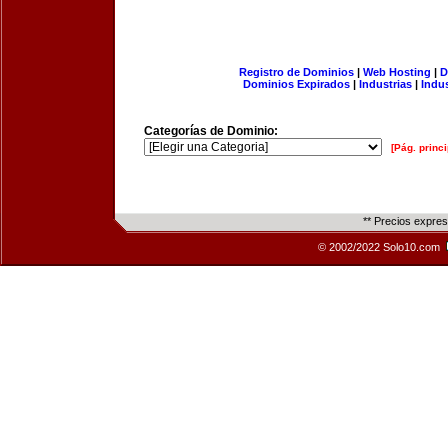
Registro de Dominios
|
Web Hosting
|
D
Dominios Expirados
|
Industrias
|
Indu
Categorías de Dominio:
[Pág. princi
** Precios expre
© 2002/2022 Solo10.com