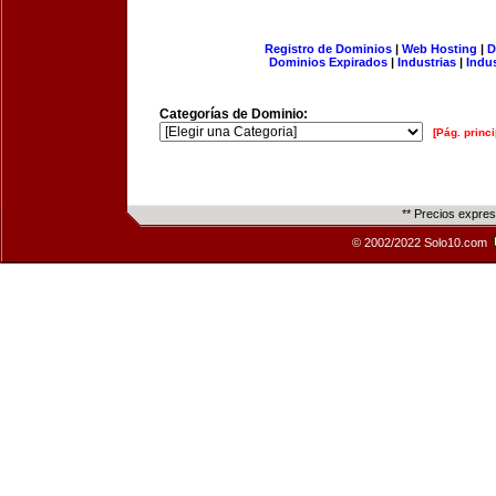
Registro de Dominios
|
Web Hosting
|
D
Dominios Expirados
|
Industrias
|
Indu
Categorías de Dominio:
[Pág. princi
** Precios expre
© 2002/2022 Solo10.com