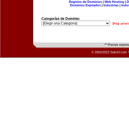
Registro de Dominios
|
Web Hosting
|
D
Dominios Expirados
|
Industrias
|
Indu
Categorías de Dominio:
[Pág. princi
** Precios expre
© 2002/2022 Solo10.com