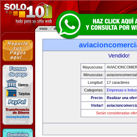
aviacioncomerci
Vendido!
Mayusculas:
AVIACIONCOMER
Minusculas:
aviacioncomercia
Longitud:
17 caracteres
Categorias:
Empresas e Indust
Precio:
Realizar una ofer
Visitar!
aviacioncomerci
Serán consideradas ofer